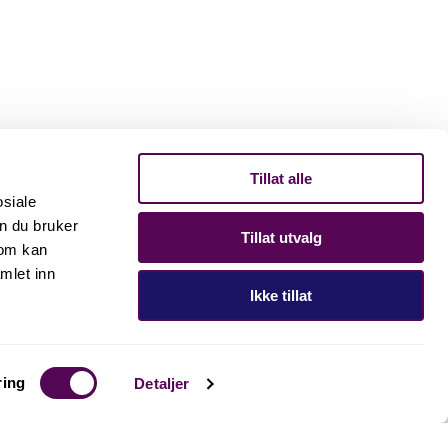
Tillat alle
osiale
n du bruker
Tillat utvalg
som kan
mlet inn
Ikke tillat
ring
Detaljer