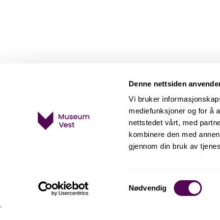
Denne nettsiden anvende
Vi bruker informasjonskapsl
mediefunksjoner og for å a
nettstedet vårt, med part
kombinere den med annen in
gjennom din bruk av tjene
Samtykkevalg
Nødvendig
Det Hanseatiske Museum og Schøtstuene
Øvregaten 50