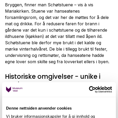
Bryggen, finner man Schøtstuene – vis à vis
Mariakirken. Stuene var hanseatenes
forsamlingsrom, og det var her de møttes for å dele
mat og drikke. For å redusere faren for brann i
gårdene var det kun i schøtstuene og de tilhørende
ildhusene (kjøkken) at det var tillatt med åpen ild.
Schøtstuene ble derfor mye brukt i det kalde og
mørke vinterhalvåret. De ble i tillegg brukt til fester,
undervisning og rettsmøter, da hanseatene hadde
egne lover som skilte seg fra lovverket ellers i byen.
Historiske omgivelser - unike i
verden
Schøtstuene er unike i verdenssammenheng og bare
bygningene i seg selv er verdt et besøk. Klyngen av
Denne nettsiden anvender cookies
små røde husene vitner om en svunnen tid, og bak
Vi bruker informasjonskapsler for å gi innhold og
porten inn til de tyske kjøpmennenes verden, kan