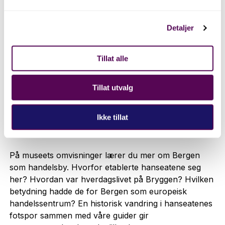
stuene. Gjemt under ildhuset til denne enestående
stuen finner du en av Bergens best bevarte
Detaljer
hemmeligheter: middelalderruinen fra ca. 1280!
Ruinen kan du se gjennom et glassgulv.
Tillat alle
Besøk oss
Ruinutstilling på Schøtstuene
Tillat utvalg
Bli med oss på omvisning i
Ikke tillat
Schøtstuene og på Bryggen
På museets omvisninger lærer du mer om Bergen
som handelsby. Hvorfor etablerte hanseatene seg
her? Hvordan var hverdagslivet på Bryggen? Hvilken
betydning hadde de for Bergen som europeisk
handelssentrum? En historisk vandring i hanseatenes
fotspor sammen med våre guider gir