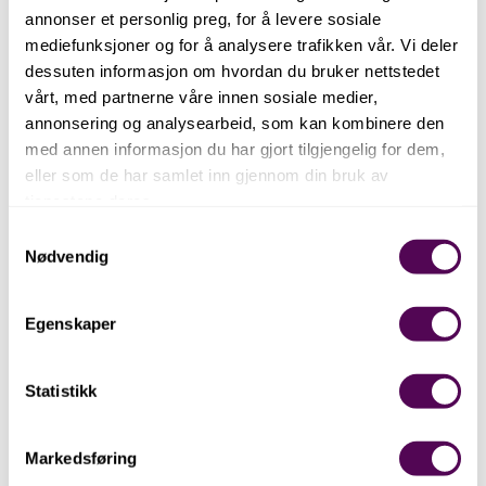
annonser et personlig preg, for å levere sosiale
hele fire stuer og to ildhus besøkes. Åpen peis, vakre
mediefunksjoner og for å analysere trafikken vår. Vi deler
lysekroner og langbord i Jakobsfjorden og
dessuten informasjon om hvordan du bruker nettstedet
Bellgårdens schøtstue viser hvordan museet ble
vårt, med partnerne våre innen sosiale medier,
innrettet for over 80 år siden. Inntil 300 år gamle
annonsering og analysearbeid, som kan kombinere den
rankemalerier på Dramshusens schøtstue pryder
med annen informasjon du har gjort tilgjengelig for dem,
veggene og skaper en autentisk stemning.
eller som de har samlet inn gjennom din bruk av
tjenestene deres.
Blikk inn i peisestuen
Samtykkevalg
Nødvendig
Se deg rundt i Dramshusens schøtstue
Ildhus og kjøkken tilhørende Bredsgården
Egenskaper
Opplev en av Bergens best
Statistikk
bevarte hemmeligheter
Markedsføring
Dramshusens schøtstue fra 1703, er den eldste av